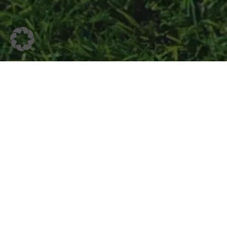
Bau Kraus
Öf