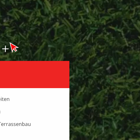
eiten
u
Terrassenbau