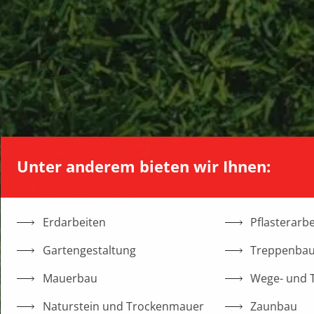
Unter anderem bieten wir Ihnen:
Erdarbeiten
Pflasterarb
Gartengestaltung
Treppenba
Mauerbau
Wege- und 
Naturstein und Trockenmauer
Zaunbau